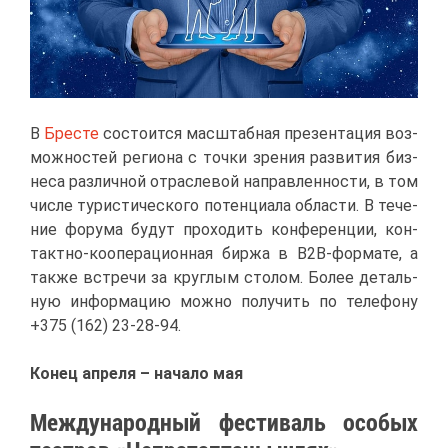
В
Бре­сте
со­сто­ит­ся мас­штаб­ная пре­зен­та­ция воз­
мож­но­стей ре­ги­о­на с точ­ки зре­ния раз­ви­тия биз­
не­са раз­лич­ной от­рас­ле­вой на­прав­лен­но­сти, в том
чис­ле ту­ри­сти­че­ско­го по­тен­ци­а­ла об­ла­сти. В те­че­
ние фо­ру­ма бу­дут про­хо­дить кон­фе­рен­ции, кон­
такт­но-ко­опе­ра­ци­он­ная бир­жа в В2В-фор­ма­те, а
та­к­же встре­чи за круг­лым сто­лом. Бо­лее де­таль­
ную ин­фор­ма­цию мож­но по­лу­чить по те­ле­фо­ну
+375 (162) 23-28-94.
Ко­нец ап­ре­ля – на­ча­ло мая
Меж­ду­на­род­ный фе­сти­валь осо­бых