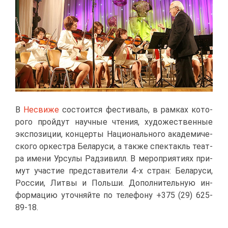
В
Несви­же
со­сто­ит­ся фе­сти­валь, в рам­ках ко­то­
ро­го прой­дут на­уч­ные чте­ния, ху­до­же­ствен­ные
экс­по­зи­ции, кон­цер­ты На­ци­о­наль­но­го ака­де­ми­че­
ско­го ор­кест­ра Бе­ла­ру­си, а та­к­же спек­такль те­ат­
ра име­ни Ур­су­лы Рад­зи­вилл. В ме­ро­при­я­ти­ях при­
мут уча­стие пред­ста­ви­те­ли 4-х стран: Бе­ла­ру­си,
Рос­сии, Лит­вы и Поль­ши. До­пол­ни­тель­ную ин­
фор­ма­цию уточ­няй­те по те­ле­фо­ну +375 (29) 625-
89-18.