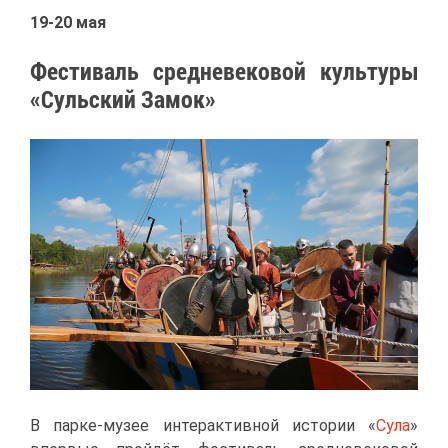
19-20 мая
Фе­сти­валь сред­не­ве­ко­вой куль­ту­ры
«Суль­ский За­мок»
В пар­ке-му­зее ин­тер­ак­тив­ной ис­то­рии «
Су­ла
»