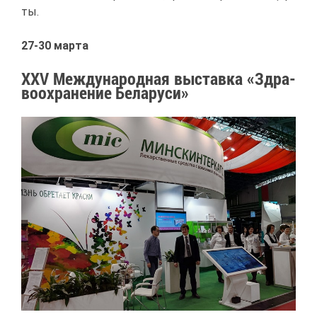
ты.
27-30 мар­та
XXV Меж­ду­на­род­ная вы­став­ка «Здра­
во­охра­не­ние Бе­ла­ру­си»