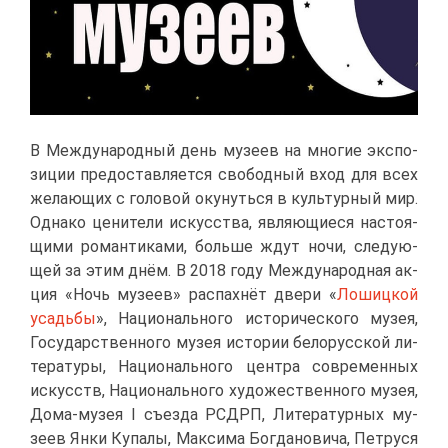
В Меж­ду­на­род­ный день му­зеев на мно­гие экс­по­
зи­ции предо­став­ля­ет­ся сво­бод­ный вход для всех
же­ла­ю­щих с го­ло­вой оку­нуть­ся в куль­тур­ный мир.
Од­на­ко це­ни­те­ли ис­кус­ства, яв­ля­ю­щи­е­ся на­сто­я­
щи­ми ро­ман­ти­ка­ми, боль­ше ждут но­чи, сле­ду­ю­
щей за этим днём. В 2018 го­ду Меж­ду­на­род­ная ак­
ция «Ночь му­зеев» рас­пах­нёт две­ри «
Ло­шиц­кой
усадь­бы
», На­ци­о­наль­но­го ис­то­ри­че­ско­го му­зея,
Го­су­дар­ствен­но­го му­зея ис­то­рии бе­ло­рус­ской ли­
те­ра­ту­ры, На­ци­о­наль­но­го цен­тра со­вре­мен­ных
ис­кусств, На­ци­о­наль­но­го ху­до­же­ствен­но­го му­зея,
До­ма-му­зея I съез­да РСДРП, Ли­те­ра­тур­ных му­
зеев Ян­ки Ку­па­лы, Мак­си­ма Бог­да­но­ви­ча, Пет­ру­ся