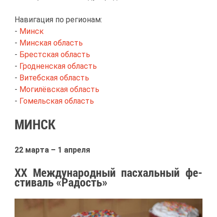
На­ви­га­ция по ре­ги­о­нам:
-
Минск
-
Мин­ская об­ласть
-
Бре­стcкая об­ласть
-
Грод­нен­ская об­ласть
-
Ви­теб­ская об­ласть
-
Мо­ги­лёв­ская об­ласть
-
Го­мель­ская об­ласть
МИНСК
22 мар­та – 1 ап­ре­ля
XX Меж­ду­на­род­ный пас­халь­ный фе­
сти­валь «Ра­дость»