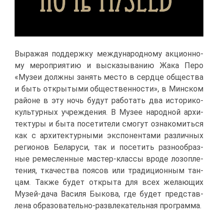
Вы­ра­жая под­держ­ку меж­ду­на­род­но­му ак­ци­он­но­
му ме­ро­при­я­тию и вы­ска­зы­ва­нию Жа­ка Пе­ро
«Му­зеи долж­ны за­нять ме­сто в серд­це об­ще­ства
и быть от­кры­ты­ми об­ще­ствен­но­сти», в Мин­ском
рай­оне в эту ночь бу­дут ра­бо­тать два ис­то­ри­ко-
куль­тур­ных учре­жде­ния. В Му­зее на­род­ной ар­хи­
тек­ту­ры и бы­та по­се­ти­те­ли смо­гут озна­ко­мить­ся
как с ар­хи­тек­тур­ны­ми экс­по­нен­та­ми раз­лич­ных
ре­ги­о­нов Бе­ла­ру­си, так и по­се­тить раз­но­об­раз­
ные ре­мес­лен­ные ма­стер-клас­сы вро­де лозо­пле­
те­ния, тка­че­ства по­я­сов или тра­ди­ци­он­ным тан­
цам. Та­к­же бу­дет от­кры­та для всех же­ла­ю­щих
Му­зей-да­ча Ва­си­ля Бы­ко­ва, где бу­дет пред­став­
ле­на об­ра­зо­ва­тель­но-раз­вле­ка­тель­ная про­грам­ма.