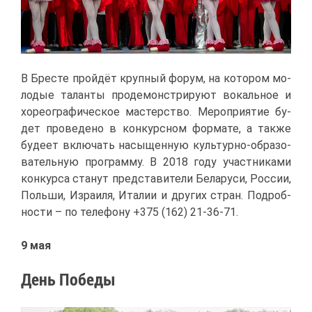
В Бре­сте прой­дёт круп­ный фо­рум, на ко­то­ром мо­
ло­дые та­лан­ты про­де­мон­стри­ру­ют во­каль­ное и
хо­рео­гра­фи­че­ское ма­стер­ство. Ме­ро­при­я­тие бу­
дет про­ве­де­но в кон­курс­ном фор­ма­те, а та­к­же
бу­де­ет вклю­чать на­сы­щен­ную куль­тур­но-об­ра­зо­
ва­тель­ную про­грам­му. В 2018 го­ду участ­ни­ка­ми
кон­кур­са ста­нут пред­ста­ви­те­ли Бе­ла­ру­си, Рос­сии,
Поль­ши, Из­ра­и­ля, Ита­лии и дру­гих стран. По­дроб­
но­сти – по те­ле­фо­ну +375 (162) 21-36-71.
9 мая
День По­бе­ды