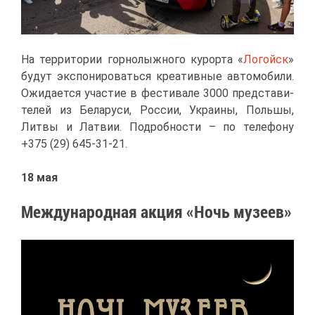
На тер­ри­то­рии гор­но­лыж­но­го ку­рор­та «
Ло­гойск
»
бу­дут экс­по­ни­ро­вать­ся кре­а­тив­ные ав­то­мо­би­ли.
Ожи­да­ет­ся уча­стие в фе­сти­ва­ле 3000 пред­ста­ви­
те­лей из Бе­ла­ру­си, Рос­сии, Укра­и­ны, Поль­шы,
Лит­вы и Лат­вии. По­дроб­но­сти – по те­ле­фо­ну
+375 (29) 645-31-21.
18 мая
Меж­ду­на­род­ная ак­ция «Ночь му­зеев»