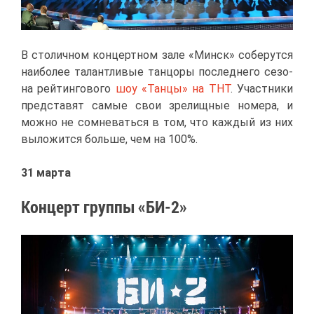
В сто­лич­ном кон­церт­ном за­ле «Минск» со­бе­рут­ся
наи­бо­лее та­лант­ли­вые тан­цо­ры по­след­не­го се­зо­
на рей­тин­го­во­го
шоу «Тан­цы» на ТНТ
. Участ­ни­ки
пред­ста­вят са­мые свои зре­лищ­ные но­ме­ра, и
мож­но не со­мне­вать­ся в том, что каж­дый из них
вы­ло­жит­ся боль­ше, чем на 100%.
31 мар­та
Кон­церт груп­пы «БИ-2»