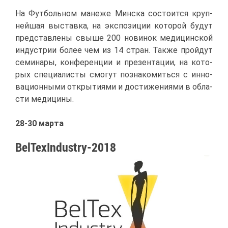
На Фут­боль­ном ма­не­же Мин­ска со­сто­ит­ся круп­
ней­шая вы­став­ка, на экс­по­зи­ции ко­то­рой бу­дут
пред­став­ле­ны свы­ше 200 но­ви­нок ме­ди­цин­ской
ин­ду­стрии бо­лее чем из 14 стран. Та­к­же прой­дут
се­ми­на­ры, кон­фе­рен­ции и пре­зен­та­ции, на ко­то­
рых спе­ци­а­ли­сты смо­гут по­зна­ко­мить­ся с ин­но­
ва­ци­он­ны­ми от­кры­ти­я­ми и до­сти­же­ни­я­ми в об­ла­
сти ме­ди­ци­ны.
28-30 мар­та
BelTexIndustry-2018