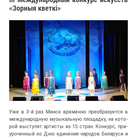
«Зор­ныя кветкі»
Уже в 3-й раз Минск вре­мен­но пре­об­ра­зу­ет­ся в
меж­ду­на­род­ную му­зы­каль­ную пло­щад­ку, на ко­то­
рой вы­сту­пят ар­ти­сты из 15 стран. Кон­курс, при­
уро­чен­ный ко Дню еди­не­ния на­ро­дов Бе­ла­ру­си и