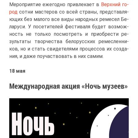
Ме­ро­при­я­тие еже­год­но при­вле­ка­ет в
Верх­ний го­
род
сот­ни ма­сте­ров со всей стра­ны, пред­став­ля­
ю­щих без ма­ло­го все ви­ды на­род­ных ре­ме­сел Бе­
ла­ру­си. У по­се­ти­те­лей фе­сти­ва­ля бу­дет воз­мож­
ность не толь­ко по­смот­реть и при­об­ре­сти ре­
зуль­та­ты твор­че­ства бе­ло­рус­ских ре­мес­лен­ни­
ков, но и стать сви­де­те­ля­ми про­цес­сов их со­зда­
ния, и да­же по­участ­во­вать в них са­мим.
18 мая
Меж­ду­на­род­ная ак­ция «Ночь му­зеев»