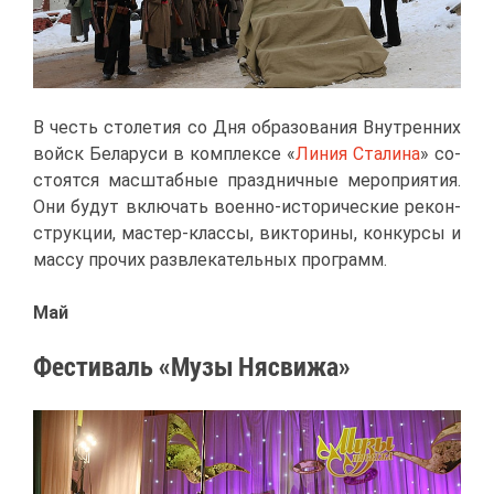
В честь сто­ле­тия со Дня об­ра­зо­ва­ния Внут­рен­них
войск Бе­ла­ру­си в ком­плек­се «
Ли­ния Ста­ли­на
» со­
сто­ят­ся мас­штаб­ные празд­нич­ные ме­ро­при­я­тия.
Они бу­дут вклю­чать во­ен­но-ис­то­ри­че­ские ре­кон­
струк­ции, ма­стер-клас­сы, вик­то­ри­ны, кон­кур­сы и
мас­су про­чих раз­вле­ка­тель­ных про­грамм.
Май
Фе­сти­валь «Му­зы Ня­сви­жа»