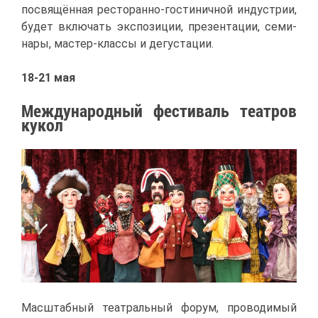
по­свя­щён­ная ре­сто­ран­но-го­сти­нич­ной ин­ду­стрии,
бу­дет вклю­чать экс­по­зи­ции, пре­зен­та­ции, се­ми­
на­ры, ма­стер-клас­сы и де­гу­ста­ции.
18-21 мая
Меж­ду­на­род­ный фе­сти­валь те­ат­ров
ку­кол
Мас­штаб­ный те­ат­раль­ный фо­рум, про­во­ди­мый