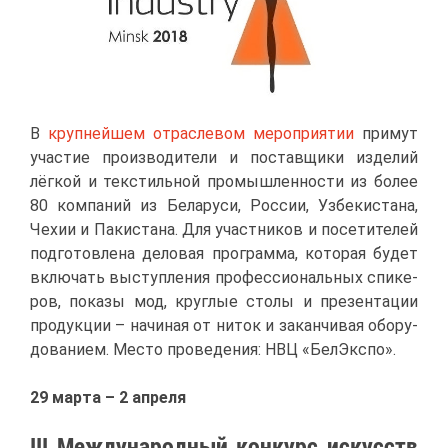
В
круп­ней­шем от­рас­ле­вом ме­ро­при­я­тии
при­мут
уча­стие про­из­во­ди­те­ли и по­став­щи­ки из­де­лий
лёг­кой и тек­стиль­ной про­мыш­лен­но­сти из бо­лее
80 ком­па­ний из Бе­ла­ру­си, Рос­сии, Уз­бе­ки­ста­на,
Че­хии и Па­ки­ста­на. Для участ­ни­ков и по­се­ти­те­лей
под­го­тов­ле­на де­ло­вая про­грам­ма, ко­то­рая бу­дет
вклю­чать вы­ступ­ле­ния про­фес­си­о­наль­ных спи­ке­
ров, по­ка­зы мод, круг­лые сто­лы и пре­зен­та­ции
про­дук­ции – на­чи­ная от ни­ток и за­кан­чи­вая обо­ру­
до­ва­ни­ем. Ме­сто про­ве­де­ния: НВЦ «Бел­Экс­по».
29 мар­та – 2 ап­ре­ля
III Меж­ду­на­род­ный кон­курс ис­кусств