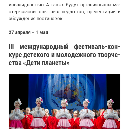
ин­ва­лид­но­стью. А та­к­же бу­дут ор­га­ни­зо­ва­ны ма­
стер-клас­сы опыт­ных пе­да­го­гов, пре­зен­та­ции и
об­суж­де­ния по­ста­но­вок.
27 ап­ре­ля – 1 мая
III меж­ду­на­род­ный фе­сти­валь-кон­
курс дет­ско­го и мо­ло­деж­но­го твор­че­
ства «Де­ти пла­не­ты»