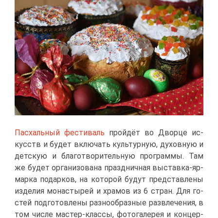
Пас­халь­ный фе­сти­валь
прой­дёт во Двор­це ис­
кусств и бу­дет вклю­чать куль­тур­ную, ду­хов­ную и
дет­скую и бла­го­тво­ри­тель­ную про­грам­мы. Там
же бу­дет ор­га­ни­зо­ва­на празд­нич­ная вы­став­ка-яр­
мар­ка по­дар­ков, на ко­то­рой бу­дут пред­став­ле­ны
из­де­лия мо­на­сты­рей и хра­мов из 6 стран. Для го­
стей под­го­тов­ле­ны раз­но­об­раз­ные раз­вле­че­ния, в
том чис­ле ма­стер-клас­сы, фо­то­га­ле­рея и кон­цер­