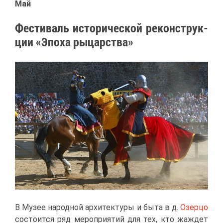
Май
Фе­сти­валь ис­то­ри­че­ской ре­кон­струк­
ции «Эпо­ха ры­цар­ства»
В Му­зее на­род­ной ар­хи­тек­ту­ры и бы­та в д.
Озер­цо
со­сто­ит­ся ряд ме­ро­при­я­тий для тех, кто жаж­дет