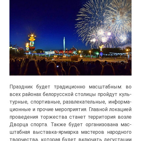
Празд­ник бу­дет тра­ди­ци­он­но мас­штаб­ным: во
всех рай­о­нах бе­ло­рус­ской сто­ли­цы прой­дут куль­
тур­ные, спор­тив­ные, раз­вле­ка­тель­ные, ин­фор­ма­
ци­он­ные и про­чие ме­ро­при­я­тия. Глав­ной ло­ка­ци­ей
про­ве­де­ния тор­же­ства ста­нет тер­ри­то­рия воз­ле
Двор­ца спор­та. Та­к­же бу­дет ор­га­ни­зо­ва­на мас­
штаб­ная вы­став­ка-яр­мар­ка ма­сте­ров на­род­но­го
твор­че­ства, ко­то­рая бу­дет вклю­чать де­гу­ста­ции