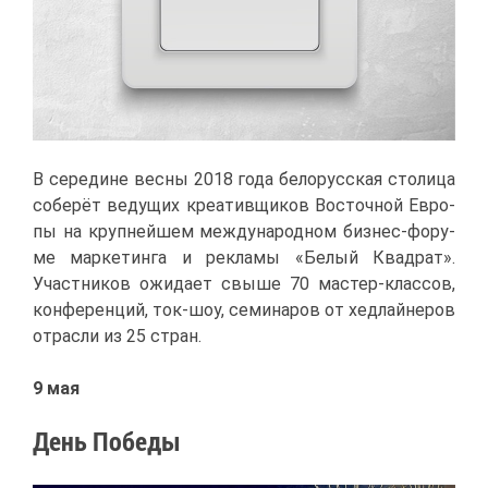
В се­ре­дине вес­ны 2018 го­да бе­ло­рус­ская сто­ли­ца
со­бе­рёт ве­ду­щих кре­а­тив­щи­ков Во­сточ­ной Ев­ро­
пы на круп­ней­шем меж­ду­на­род­ном биз­нес-фо­ру­
ме мар­ке­тин­га и ре­кла­мы «Бе­лый Квад­рат».
Участ­ни­ков ожи­да­ет свы­ше 70 ма­стер-клас­сов,
кон­фе­рен­ций, ток-шоу, се­ми­на­ров от хед­лай­не­ров
от­рас­ли из 25 стран.
9 мая
День По­бе­ды