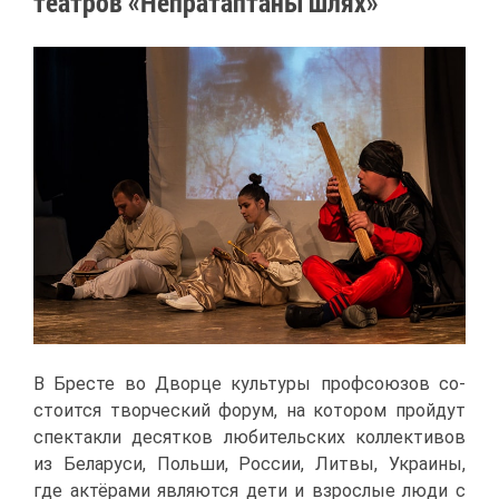
те­ат­ров «Непра­тап­та­ны шлях»
В Бре­сте во Двор­це куль­ту­ры проф­со­ю­зов со­
сто­ит­ся твор­че­ский фо­рум, на ко­то­ром прой­дут
спек­так­ли де­сят­ков лю­би­тель­ских кол­лек­ти­вов
из Бе­ла­ру­си, Поль­ши, Рос­сии, Лит­вы, Укра­и­ны,
где ак­тё­ра­ми яв­ля­ют­ся де­ти и взрос­лые лю­ди с