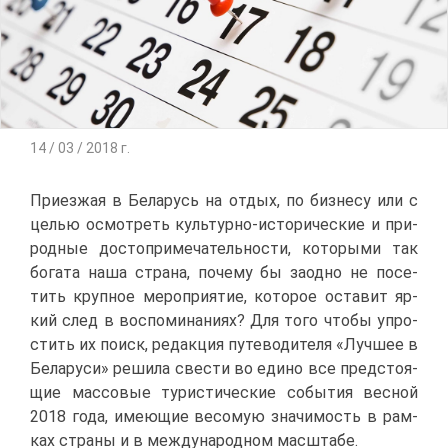
14 / 03 / 2018 г.
При­ез­жая в Бе­ла­русь на от­дых, по биз­не­су или с
це­лью осмот­реть куль­тур­но-ис­то­ри­че­ские и при­
род­ные до­сто­при­ме­ча­тель­но­сти, ко­то­ры­ми так
бо­га­та на­ша стра­на, по­че­му бы за­од­но не по­се­
тить круп­ное ме­ро­при­я­тие, ко­то­рое оста­вит яр­
кий след в вос­по­ми­на­ни­ях? Для то­го что­бы упро­
стить их по­иск, ре­дак­ция пу­те­во­ди­те­ля «Луч­шее в
Бе­ла­ру­си» ре­ши­ла све­сти во еди­но все пред­сто­я­
щие мас­со­вые ту­ри­сти­че­ские со­бы­тия вес­ной
2018 го­да, име­ю­щие ве­со­мую зна­чи­мость в рам­
ках стра­ны и в меж­ду­на­род­ном мас­шта­бе.