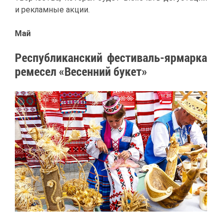
и ре­клам­ные ак­ции.
Май
Рес­пуб­ли­кан­ский фе­сти­валь-яр­мар­ка
ре­ме­сел «Ве­сен­ний бу­кет»