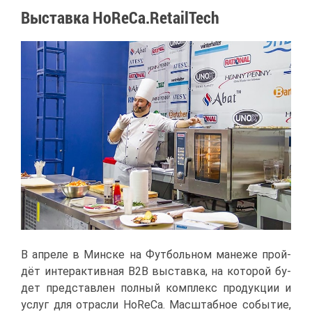
Вы­став­ка HoReCa.RetailTech
В ап­ре­ле в Мин­ске на Фут­боль­ном ма­не­же прой­
дёт ин­тер­ак­тив­ная B2B вы­став­ка, на ко­то­рой бу­
дет пред­став­лен пол­ный ком­плекс про­дук­ции и
услуг для от­рас­ли HoReCa. Мас­штаб­ное со­бы­тие,