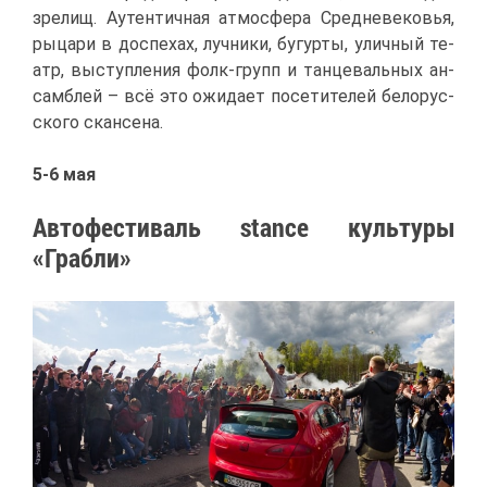
зре­лищ. Аутен­тич­ная ат­мо­сфе­ра Сред­не­ве­ко­вья,
ры­ца­ри в до­спе­хах, луч­ни­ки, бу­гур­ты, улич­ный те­
атр, вы­ступ­ле­ния фолк-групп и тан­це­валь­ных ан­
сам­блей – всё это ожи­да­ет по­се­ти­те­лей бе­ло­рус­
ско­го скан­се­на.
5-6 мая
Ав­то­фе­сти­валь stance куль­ту­ры
«Граб­ли»