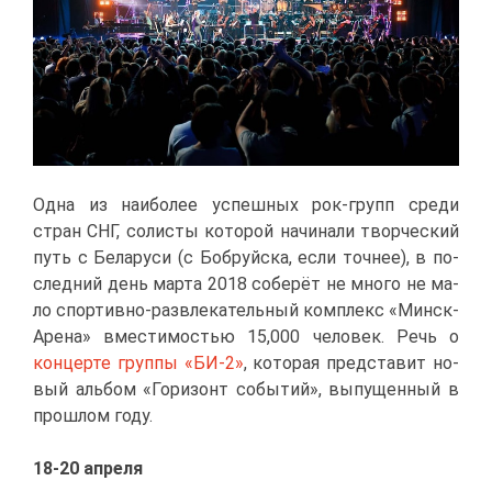
Од­на из наи­бо­лее успеш­ных рок-групп сре­ди
стран СНГ, со­ли­сты ко­то­рой на­чи­на­ли твор­че­ский
путь с Бе­ла­ру­си (с Боб­руй­ска, ес­ли точ­нее), в по­
след­ний день мар­та 2018 со­бе­рёт не мно­го не ма­
ло спор­тив­но-раз­вле­ка­тель­ный ком­плекс «Минск-
Аре­на» вме­сти­мо­стью 15,000 че­ло­век. Речь о
кон­цер­те груп­пы «БИ-2»
, ко­то­рая пред­ста­вит но­
вый аль­бом «Го­ри­зонт со­бы­тий», вы­пу­щен­ный в
про­шлом го­ду.
18-
20 ап­ре­ля