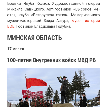
Бров­ки, Яку­ба Ко­ла­са, Ху­до­же­ствен­ной га­ле­реи
Ми­ха­и­ла Са­виц­ко­го, Арт-го­сти­ной «Вы­со­кое ме­
сто», клу­ба «Бе­ла­рус­кая хат­ка», Ме­мо­ри­аль­но­го
му­зея-ма­стер­ской За­и­ра Аз­гу­ра,
му­зея ис­то­рии
ВОВ
, Го­сти­ной Вла­ди­сла­ва Го­луб­ка.
МИН­СКАЯ ОБ­ЛАСТЬ
17 мар­та
100-ле­тия Внут­рен­них войск МВД РБ