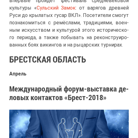
впер­вые прой­дёт фе­сти­валь сред­не­ве­ко­вой
куль­ту­ры «
Суль­ский За­мок
: от ва­ря­гов древ­ней
Ру­си до кры­ла­тых гу­сар ВКЛ». По­се­ти­те­ли смо­гут
по­зна­ко­мить­ся с ре­мёс­ла­ми, тра­ди­ци­я­ми, во­ен­
ным ис­кус­ством и куль­ту­рой это­го ис­то­ри­че­ско­
го пе­ри­о­да, а та­к­же по­бы­вать на ре­кон­стру­и­ро­
ван­ных бо­ях ви­кин­гов и на ры­цар­ских тур­ни­рах.
БРЕСТ­СКАЯ ОБ­ЛАСТЬ
Ап­рель
Меж­ду­на­род­ный фо­рум-вы­став­ка де­
ло­вых кон­так­тов «Брест-2018»