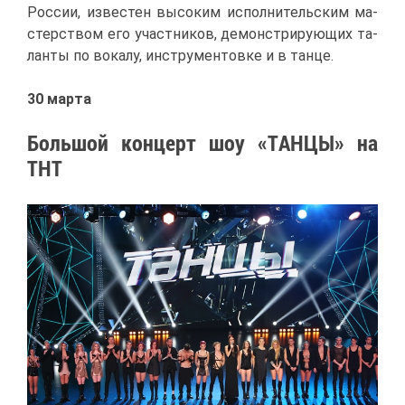
Рос­сии, из­ве­стен вы­со­ким ис­пол­ни­тель­ским ма­
стер­ством его участ­ни­ков, де­мон­стри­ру­ю­щих та­
лан­ты по во­ка­лу, ин­стру­мен­тов­ке и в тан­це.
30 мар­та
Боль­шой кон­церт шоу «ТАН­ЦЫ» на
ТНТ